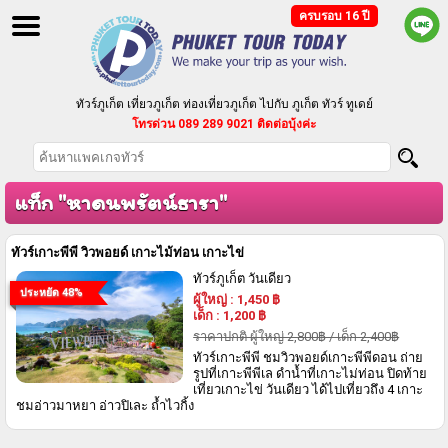
ครบรอบ 16 ปี
ทัวร์ภูเก็ต เที่ยวภูเก็ต ท่องเที่ยวภูเก็ต ไปกับ ภูเก็ต ทัวร์ ทูเดย์
โทรด่วน 089 289 9021 ติดต่อบุ้งค่ะ
ทัวร์ภูเก็ต แบบแพ็คเกจ ทัวร์ราคาถูก ตามงบประมาณของคุณ
บริการจัดนำเที่ยวเป็นหมู่คณะ กรุ๊ปเหมา ประชุมสัมมนา
แท็ก "หาดนพรัตน์ธารา"
ทัวร์เกาะพีพี วิวพอยด์ เกาะไม้ท่อน เกาะไข่
ทัวร์ภูเก็ต วันเดียว
ประหยัด 48%
ผู้ใหญ่
:
1,450
฿
เด็ก
:
1,200
฿
ราคาปกติ ผู้ใหญ่ 2,800฿ / เด็ก 2,400฿
ทัวร์เกาะพีพี ชมวิวพอยด์เกาะพีพีดอน ถ่าย
รูปที่เกาะพีพีเล ดำน้ำที่เกาะไม่ท่อน ปิดท้าย
เที่ยวเกาะไข่ วันเดียว ได้ไปเที่ยวถึง 4 เกาะ
ชมอ่าวมาหยา อ่าวปิเละ ถ้ำไวกิ้ง