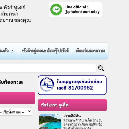
ต ทัวร์ ทูเดย์
Line official :
@phukettourtoday
ุมสัมมนา
บประมาณของคุณ
วนตัว
ทัวร์หมู่คณะ จัดกรุ๊ปทัวร์
ติดต่อสอบถาม
ใบอนุญาตธุรกิจนำเที่ยว
กับท้องทะเล
เลขที่ 31/00952
ทัวร์เกาะ ภูเก็ต
เกาะสิมิลัน
ทัวร์เกาะสิมิลัน ภูเก็ต ถ่ายรูป
จุดชมวิวอ่าวเกือก ชมหินเรือ
ใบ ดำน้ำชมปะการัง