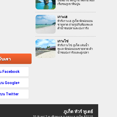
ปันหยี เขาตะปู เขาพิงกัน ล่อง
เรือชมภูเขาหินปูน
เกาะเฮ
ทัวร์เกาะเฮ ภูเก็ต พักผ่อนบน
ชายหาด ถ่ายรูปกับท้องทะเล
ดำน้ำชมปลาและปะการัง
เกาะไข่
ทัวร์เกาะไข่ ภูเก็ต เล่นน้ำ
ทะเล พักผ่อนบนชายหาด ดำ
น้ำชมปะการังและฝูงปลา
กับเรา
บน Facebook
าบน Google+
บน Twitter
ภูเก็ต ทัวร์ ทูเดย์
31/6 หมู่ 2 ต.เชิงทะเล อ.ถลาง จ.ภูเก็ต 83110