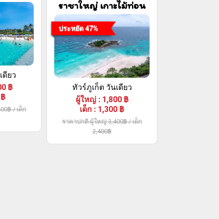
ราชาใหญ่ เกาะไม้ท่อน
ประหยัด 47%
นเดียว
00
฿
ทัวร์ภูเก็ต วันเดียว
฿
ผู้ใหญ่
:
1,800
฿
เด็ก
:
1,300
฿
00฿ / เด็ก
ราคาปกติ ผู้ใหญ่ 3,400฿ / เด็ก
2,400฿