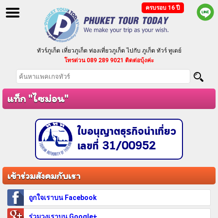
ครบรอบ 16 ปี
ทัวร์ภูเก็ต เที่ยวภูเก็ต ท่องเที่ยวภูเก็ต ไปกับ ภูเก็ต ทัวร์ ทูเดย์
โทรด่วน 089 289 9021 ติดต่อบุ้งค่ะ
ทัวร์ภูเก็ต แบบแพ็คเกจ ทัวร์ราคาถูก ตามงบประมาณของคุณ
บริการจัดนำเที่ยวเป็นหมู่คณะ กรุ๊ปเหมา ประชุมสัมมนา
แท็ก "ไซม่อน"
ใบอนุญาตธุรกิจนำเที่ยว
เลขที่ 31/00952
เข้าร่วมสังคมกับเรา
ถูกใจเราบน Facebook
ร่วมวงเราบน Google+