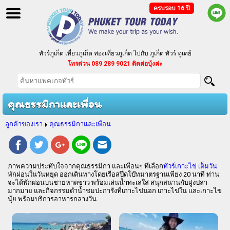
ครบรอบ 16 ปี
ทัวร์ภูเก็ต เที่ยวภูเก็ต ท่องเที่ยวภูเก็ต ไปกับ ภูเก็ต ทัวร์ ทูเดย์
โทรด่วน 089 289 9021 ติดต่อบุ้งค่ะ
ทัวร์ภูเก็ต แบบแพ็คเกจ ทัวร์ราคาถูก ตามงบประมาณของคุณ
บริการจัดนำเที่ยวเป็นหมู่คณะ กรุ๊ปเหมา ประชุมสัมมนา
คุณธรรมิกาและเพื่อน
ลูกค้าของเรา
คุณธรรมิกาและเพื่อน
ภาพความประทับใจจากคุณธรรมิกา และเพื่อนๆ ที่เลือก
ทัวร์เกาะไข่ เต็มวัน
พักผ่อนในวันหยุด ออกเดินทางโดยเรือสปีดโบ๊ทมาตรฐานเพียง 20 นาที ท่าน
จะได้พักผ่อนบนชายหาดขาว พร้อมเล่นน้ำทะเลใส สนุกสนานกับฝูงปลา
มากมาย และกิจกรรมดำน้ำชมปะการังที่เกาะไข่นอก เกาะไข่ใน และเกาะไข่
นุ้ย พร้อมบริการอาหารกลางวัน