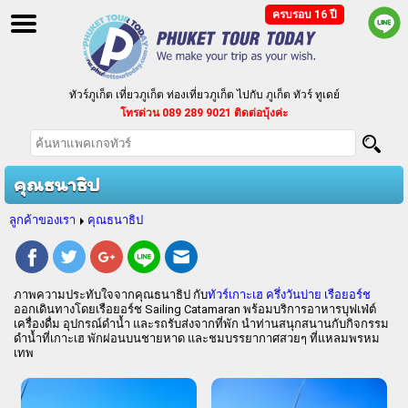
ครบรอบ 16 ปี
ทัวร์ภูเก็ต เที่ยวภูเก็ต ท่องเที่ยวภูเก็ต ไปกับ ภูเก็ต ทัวร์ ทูเดย์
โทรด่วน 089 289 9021 ติดต่อบุ้งค่ะ
ทัวร์ภูเก็ต แบบแพ็คเกจ ทัวร์ราคาถูก ตามงบประมาณของคุณ
บริการจัดนำเที่ยวเป็นหมู่คณะ กรุ๊ปเหมา ประชุมสัมมนา
คุณธนาธิป
ลูกค้าของเรา
คุณธนาธิป
ภาพความประทับใจจากคุณธนาธิป กับ
ทัวร์เกาะเฮ ครึ่งวันบ่าย เรือยอร์ช
ออกเดินทางโดยเรือยอร์ช Sailing Catamaran พร้อมบริการอาหารบุฟเฟ่ต์
เครื่องดื่ม อุปกรณ์ดำน้ำ และรถรับส่งจากที่พัก นำท่านสนุกสนานกับกิจกรรม
ดำน้ำที่เกาะเฮ พักผ่อนบนชายหาด และชมบรรยากาศสวยๆ ที่แหลมพรหม
เทพ