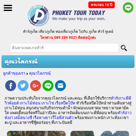
ครบรอบ 16 ปี
ทัวร์ภูเก็ต เที่ยวภูเก็ต ท่องเที่ยวภูเก็ต ไปกับ ภูเก็ต ทัวร์ ทูเดย์
โทรด่วน 089 289 9021 ติดต่อบุ้งค่ะ
ทัวร์ภูเก็ต แบบแพ็คเกจ ทัวร์ราคาถูก ตามงบประมาณของคุณ
บริการจัดนำเที่ยวเป็นหมู่คณะ กรุ๊ปเหมา ประชุมสัมมนา
คุณวไลภรณ์
ลูกค้าของเรา
คุณวไลภรณ์
ภาพความประทับใจจากคุณวไลภรณ์ และคณะ ที่เลือกใช้บริการ
ทัวร์เกาะพีพี
วิวพ้อยด์ เกาะไม้ท่อน เกาะไข่ เรือสปีดโบ๊ท
ทัวร์เรือสปีดโบ๊ทนำท่านเดินทางสู่
เกาะไม้ท่อน สนุกสนานกับกิจกรรมดำน้ำ พักผ่อนบนหาดมาหยา พายคายัค
ใส แพดเดิ้ลบอร์ดฟรีในอ่าวปิเละ อาหารจัดเต็มบนเกาะพีพีดอน พร้อม
ทัวร์อ่าว
พังงา เสม็ดนางชี เรือหางยาววีไอพีส่วนตัว
พร้อมชมเกาะพนัก เกาะห้อง เขา
ตะปู และอาหารซีฟู๊ดอร่อยๆ ที่เกาะปันหยี