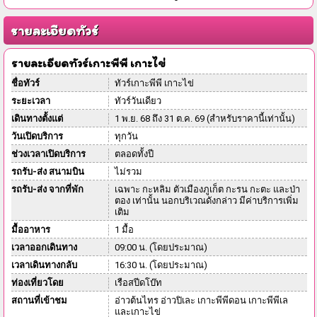
รายละเอียดทัวร์
รายละเอียดทัวร์เกาะพีพี เกาะไข่
ชื่อทัวร์
ทัวร์เกาะพีพี เกาะไข่
ระยะเวลา
ทัวร์วันเดียว
เดินทางตั้งแต่
1 พ.ย. 68 ถึง 31 ต.ค. 69 (สำหรับราคานี้เท่านั้น)
วันเปิดบริการ
ทุกวัน
ช่วงเวลาเปิดบริการ
ตลอดทั้งปี
รถรับ-ส่ง สนามบิน
ไม่รวม
รถรับ-ส่ง จากที่พัก
เฉพาะ กะหลิม ตัวเมืองภูเก็ต กะรน กะตะ และป่า
ตอง เท่านั้น นอกบริเวณดังกล่าว มีค่าบริการเพิ่ม
เติม
มื้ออาหาร
1 มื้อ
เวลาออกเดินทาง
09:00 น. (โดยประมาณ)
เวลาเดินทางกลับ
16:30 น. (โดยประมาณ)
ท่องเที่ยวโดย
เรือสปีดโบ๊ท
สถานที่เข้าชม
อ่าวต้นไทร อ่าวปิเละ เกาะพีพีดอน เกาะพีพีเล
และเกาะไข่