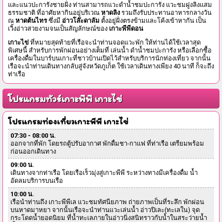
และแนวปะการังชายฝั่ง ท่านสามารถแวะดำน้ำชมปะการัง แวะชมฝูงลิงแสม
ธรรมชาติ ที่อาศัยหากินอยู่บริเวณ
หาดลิง
รวมถึงรับประทานอาหารกลางวัน
ณ
หาดต้นไทร
ซึ่งมี
อ่าวโล๊ะดาลัม
ตั้งอยู่ฝั่งตรงข้ามและโค้งเข้าหากัน เป็น
เวิ้งอ่าวสวยงามจนเป็นสัญลักษณ์ของ
เกาะพีพีดอน
เกาะไข่
ที่หมายสุดท้ายที่เรือจะนำท่านจอดแวะพัก ให้ท่านได้ใช้เวลาสุด
พิเศษนี้ สำหรับการพักผ่อนอย่างเต็มที่ เล่นน้ำ ดำน้ำชมปะการัง หรือเลือกซื้อ
เครื่องดื่มในบาร์บนเกาะที่ชาวบ้านเปิดไว้สำหรับบริการนักท่องเที่ยว จากนั้น
เรือจะนำท่านเดินทางกลับสู่จังหวัดภูเก็ต ใช้เวลาเดินทางเพียง 40 นาที ก็จะถึง
ท่าเรือ
โปรแกรมทัวร์เกาะพีพี เกาะไข่
โปรแกรมท่องเที่ยวเกาะพีพี เกาะไข่
07:30 - 08:00 น.
ออกจากที่พัก โดยรถตู้ปรับอากาศ พักดื่มชา-กาแฟ ที่ท่าเรือ เตรียมพร้อม
ก่อนออกเดินทาง
09:00 น.
เดินทางจากท่าเรือ โดยเรือเร็วมุ่งสู่เกาะพีพี ระหว่างทางมีเครื่องดื่ม น้ำ
อัดลมบริการบนเรือ
10:00 น.
เรือนำท่านถึง เกาะพีพีเล แวะชมทัศนียภาพ ถ่ายภาพเป็นที่ระลึก พักผ่อน
บนหาดมาหยา จากนั้นเรือจะนำท่านแวะเล่นน้ำ อ่าวปิเละ(ทะเลใน) จุด
กระโดดน้ำยอดนิยม ที่น้ำทะเลภายในอ่าวนิ่งสนิทราวกับน้ำในสระว่ายน้ำ