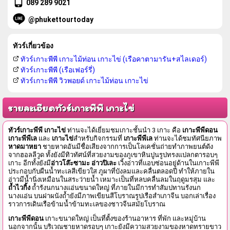
089 289 9021
@phukettourtoday
ทัวร์เกี่ยวข้อง
ทัวร์เกาะพีพี เกาะไม้ท่อน เกาะไข่ (เรือคาตามารัน+สไลเดอร์)
ทัวร์เกาะพีพี (เรือเฟอร์รี่)
ทัวร์เกาะพีพี วิวพอยด์ เกาะไม้ท่อน เกาะไข่
รายละเอียดทัวร์เกาะพีพี เกาะไข่
ทัวร์เกาะพีพี เกาะไข่
ท่านจะได้เยี่ยมชมเกาะชั้นนำ 3 เกาะ คือ
เกาะพีพีดอน
เกาะพีพีเล
และ
เกาะไข่
สำหรับกิจกรรมที่
เกาะพีพีเล
ท่านจะได้ชมทัศนียภาพ
หาดมาหยา
ชายหาดอันมีชื่อเสียงจากการเป็นโลเคชั่นถ่ายทำภาพยนต์ดัง
จากฮอลลีวูด ทั้งยังมีทิวทัศน์ที่สวยงามของภูเขาหินปูนรูปทรงแปลกตารอบๆ
เกาะ อีกทั้งยังมี
อ่าวโล๊ะซามะ อ่าวปิเละ
เวิ้งอ่าวที่แอบซ่อนอยู่ด้านในเกาะพีพี
ประกอบกับผืนน้ำทะเลสีเขียวใส ภูผาที่บังลมและคลื่นตลอดปี ทำให้ภายใน
อ่าวมีน้ำนิ่งเหมือนในสระว่ายน้ำ เหมาะเป็นที่หลบคลื่นลมในฤดูมรสุม และ
ถ้ำไวกิ้ง
ถ้ำรังนกนางแอ่นขนาดใหญ่ ที่ภายในมีการทำสัมปทานรังนก
นางแอ่น บนฝาผนังถ้ำยังมีภาพเขียนสีโบราณรูปเรือสำเภาจีน บอกเล่าเรื่อง
ราวการเดินเรือข้ามน้ำข้ามทะเลของชาวจีนสมัยโบราณ
เกาะพีพีดอน
เกาะขนาดใหญ่ เป็นที่ตั้งของร้านอาหาร ที่พัก และหมู่บ้าน
นอกจากนั้น บริเวณชายหาดรอบๆ เกาะยังมีความสวยงามของหาดทรายขาว