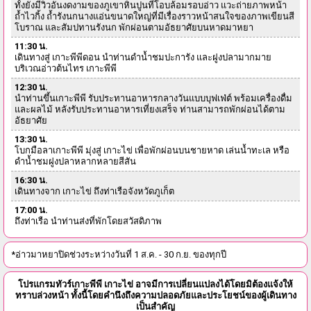
ทั้งยังมีวิวอันงดงามของภูเขาหินปูนที่โอบล้อมรอบอ่าว แวะถ่ายภาพหน้า
ถ้ำไวกิ้ง ถ้ำรังนกนางแอ่นขนาดใหญ่ที่มีเรื่องราวหน้าสนใจของภาพเขียนสี
โบราณ และสัมปทานรังนก พักผ่อนตามอัธยาศัยบนหาดมาหยา
11:30 น.
เดินทางสู่ เกาะพีพีดอน นำท่านดำน้ำชมปะการัง และฝูงปลามากมาย
บริเวณอ่าวต้นไทร เกาะพีพี
12:30 น.
นำท่านขึ้นเกาะพีพี รับประทานอาหารกลางวันแบบบุฟเฟ่ต์ พร้อมเครื่องดื่ม
และผลไม้ หลังรับประทานอาหารเที่ยงเสร็จ ท่านสามารถพักผ่อนได้ตาม
อัธยาศัย
13:30 น.
โบกมือลาเกาะพีพี มุ่งสู่ เกาะไข่ เพื่อพักผ่อนบนชายหาด เล่นน้ำทะเล หรือ
ดำน้ำชมฝูงปลาหลากหลายสีสัน
16:30 น.
เดินทางจาก เกาะไข่ ถึงท่าเรือจังหวัดภูเก็ต
17:00 น.
ถึงท่าเรือ นำท่านส่งที่พักโดยสวัสดิภาพ
*อ่าวมาหยาปิดช่วงระหว่างวันที่ 1 ส.ค. - 30 ก.ย. ของทุกปี
โปรแกรมทัวร์เกาะพีพี เกาะไข่ อาจมีการเปลี่ยนแปลงได้โดยมิต้องแจ้งให้
ทราบล่วงหน้า ทั้งนี้โดยคำนึงถึงความปลอดภัยและประโยชน์ของผู้เดินทาง
เป็นสำคัญ