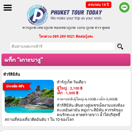
ครบรอบ 16 ปี
ทัวร์ภูเก็ต เที่ยวภูเก็ต ท่องเที่ยวภูเก็ต ไปกับ ภูเก็ต ทัวร์ ทูเดย์
โทรด่วน 089 289 9021 ติดต่อบุ้งค่ะ
ทัวร์ภูเก็ต แบบแพ็คเกจ ทัวร์ราคาถูก ตามงบประมาณของคุณ
บริการจัดนำเที่ยวเป็นหมู่คณะ กรุ๊ปเหมา ประชุมสัมมนา
แท็ก "เกาะบางู"
ทัวร์สิมิลัน
ทัวร์ภูเก็ต วันเดียว
ประหยัด 48%
ผู้ใหญ่
:
2,100
฿
เด็ก
:
1,600
฿
ราคาปกติ ผู้ใหญ่ 4,100฿ / เด็ก 3,000฿
ทัวร์สิมิลัน เดินทางสู่เพชรเม็ดงามแห่งท้อง
ทะเลอันดามัน หมู่เกาะสิมิลัน สวรรค์ของ
คนรักทะเล หาดทรายขาว น้ำใสบริสุทธิ์
สถานที่ท่องเที่ยวติดอันดับ 1 ใน 10 ของโลก